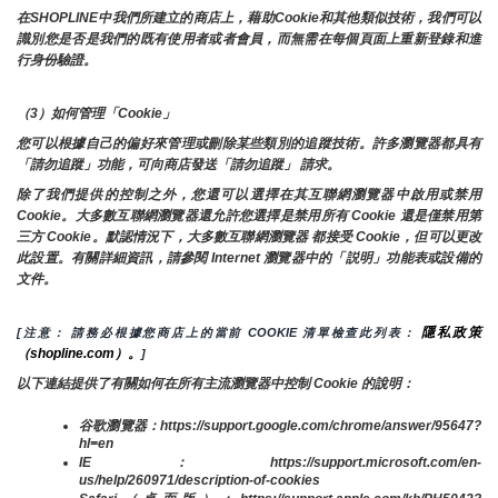
在SHOPLINE中我們所建立的商店上，藉助Cookie和其他類似技術，我們可以
識別您是否是我們的既有使用者或者會員，而無需在每個頁面上重新登錄和進
行身份驗證。
（3）如何管理「Cookie」
您可以根據自己的偏好來管理或刪除某些類別的追蹤技術。許多瀏覽器都具有
「請勿追蹤」功能，可向商店發送「請勿追蹤」 請求。
除了我們提供的控制之外，您還可以選擇在其互聯網瀏覽器中啟用或禁用
Cookie。大多數互聯網瀏覽器還允許您選擇是禁用所有 Cookie 還是僅禁用第
三方 Cookie。默認情況下，大多數互聯網瀏覽器 都接受 Cookie，但可以更改
此設置。有關詳細資訊，請參閱 Internet 瀏覽器中的「説明」功能表或設備的
文件。
隱私政策
[注意： 請務必根據您商店上的當前 COOKIE 清單檢查此列表： 
（shopline.com）。
]
以下連結提供了有關如何在所有主流瀏覽器中控制 Cookie 的說明：
谷歌瀏覽器：https://support.google.com/chrome/answer/95647?
hl=en
IE：https://support.microsoft.com/en-
us/help/260971/description-of-cookies