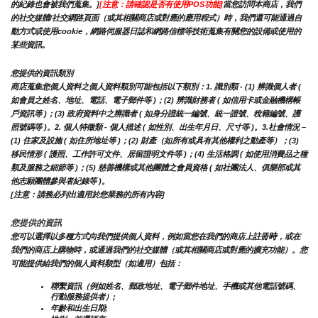
的紀錄也會被我們蒐集。]
[注意：請確認是否有使用POS功能]
當您訪問本商店，我們
的社交媒體/社交網路頁面（或其相關商店或對應的應用程式）時，我們還可能通過自
動方式或使用cookie，網路伺服器日誌和網路信標等技術蒐集有關您的設備或使用的
某些資訊。
您提供的資訊類別
商店蒐集您個人資料之個人資料類別可能包括以下類別：1. 識別類 - (1) 辨識個人者 ( 
如會員之姓名、地址、電話、電子郵件等 )；(2) 辨識財務者 ( 如信用卡或金融機構帳
戶資訊等 )；(3) 政府資料中之辨識者 ( 如身分證統一編號、統一證號、稅籍編號、護
照號碼等 )。2. 個人特徵類 - 個人描述 ( 如性別、出生年月日、尺寸等 )。3.社會情況 – 
(1) 住家及設施 ( 如住所地址等 )；(2) 財產（如所有或具有其他權利之動產等）；(3) 
移民情形 ( 護照、工作許可文件、居留證明文件等 )；(4) 生活格調 ( 如使用消費品之種
類及服務之細節等 )；(5) 慈善機構或其他團體之會員資格 ( 如社團法人、俱樂部或其
他志願團體參與者紀錄等 )。
[注意：請務必列出適用於您業務的所有內容]
您提供的資訊
時
您可以選擇以多種方式向我們提供個人資料，例如當您在我們的商店上註冊
，或在
我們的商店上購物時，或通過我們的社交媒體（或其相關商店或對應的擴充功能）。您
可能提供給我們的個人資料類型（如適用）包括：
聯繫資訊（例如姓名、郵政地址、電子郵件地址、手機或其他電話號碼、
行動服務提供者）;
年齡和出生日期;