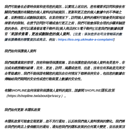
我們可能會在必要時保留和使用您的資訊，以實現上述目的。您有權要求訪問和接收有
關我們維護的有關您的個人資料的詳細資訊，更新和更正您的個人數據中的不準確之
處，並酌情阻止或刪除該資訊。在某些情況下，訪問個人資料的權利可能會受到當地法
律要求的限制。在授予訪問許可權或進行更正之前，我們可能會採取合理的步驟來驗證
您的身份。您可以通過發送電子郵件至{插入商店的CS電子郵件][注意我們的數據保護
來請求查看，更改或刪除您的個人資料
官「
。
 [注意：添加您所在司法管轄區的數
據保護機構的聯繫資訊或商店。例如：
https://ico.org.uk/make-a-complaint/
]
我們如何保護個人資料
我們維護適當的管理，技術和物理保護措施，旨在保護您提供的個人資料免受意外，非
法或未經授權的破壞，丟失，更改，訪問，揭露或使用。但是，沒有任何系統是完美安
全零疑慮的，我們不能保證有關您的資訊在任何情況下都將保持安全，包括您的數據在
傳輸給我們期間的安全性或您行動裝置上數據的安全性。
隱私政策 
有關SHOPLINE如何保留和保護個人資料的資訊，請參閱 
SHOPLINE
（https://shopline.tw/about/privacy）。 
我們如何更新 本隱私政策 
本隱私政策可能會定期更新，恕不另行通知，以反映我們個人資料慣例的變化。我們將
在我們的商店上發佈醒目的通知，通知您我們的隱私政策的任何重大變更，並在政策頂