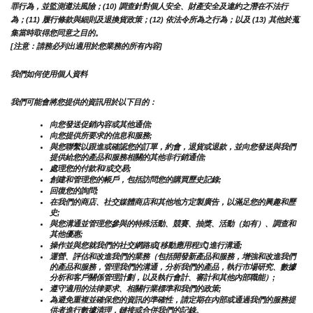
罪行為，並監測遵法風險；(10) 調查針對個人安全、財產安全及違約之潛在不法行
為；(11) 履行條款與細則及退換貨政策；(12) 依法令所為之行為；以及 (13) 其他於蒐
集當時取得您同意之目的。
[注意：請務必列出適用於您業務的所有內容]
我們如何使用個人資料
我們可能會將您提供的資訊用於以下目的：
向您發送促銷內容或其他通信;
向您提供所要求的信息和服務;
與您聯繫以跟進或確認您的訂單，約會，退貨或退款，並向您發送與我們
提供給您的產品和服務相關的其他非行銷通信;
處理您的付款和/或交易;
創建和管理您的帳戶，包括訪問您的購買歷史記錄;
回復您的詢問;
在我們的商店、社交媒體商店和其他地方定製廣告，以滿足您的興趣和歷
史;
與您溝通並管理您參與的特殊活動、競賽、抽獎、活動（如有）、調查和
其他優惠;
操作並與您就我們的社交網路或[移動應用程式]進行溝通;
運營、評估和改進我們的業務（包括開發新產品和服務，增強和改進我們
的產品和服務，管理我們的溝通，分析我們的產品，執行市場研究、數據
分析和客戶關係管理計劃，以及執行會計、審計和其他內部職能）;
遵守適用的法律要求、相關行業標準和我們的政策;
為避免重複並確保您的資訊的準確性，請定期在內部或通過我們的服務提
供者進行數據清理，鏈接或合併我們的記錄。