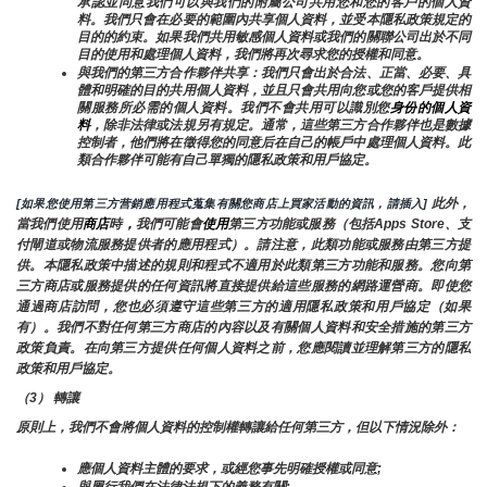
承認並同意我們可以與我們的附屬公司共用您和您的客戶的個人資
料。我們只會在必要的範圍內共享個人資料，並受本隱私政策規定的
目的的約束。如果我們共用敏感個人資料或我們的關聯公司出於不同
目的使用和處理個人資料，我們將再次尋求您的授權和同意。
與我們的第三方合作夥伴共享：我們只會出於合法、正當、必要、具
體和明確的目的共用個人資料，並且只會共用向您或您的客戶提供相
關服務所必需的個人資料。我們不會共用可以識別您
身份的個人資
料
，除非法律或法規另有規定。通常，這些第三方合作夥伴也是數據
控制者，他們將在徵得您的同意后在自己的帳戶中處理個人資料。此
類合作夥伴可能有自己單獨的隱私政策和用戶協定。
 此外，
[如果您使用第三方营銷應用程式蒐集有關您商店上買家活動的資訊，請插入]
當我們使用
商店
時
，
我們可能會
使用
第三方功能或服務（包括Apps Store、支
付閘道或物流服務提供者的應用程式）。請注意，此類功能或服務由第三方提
供。本隱私政策中描述的規則和程式不適用於此類第三方功能和服務。您向第
三方商店或服務提供的任何資訊將直接提供給這些服務的網路運營商。即使您
通過商店訪問，您也必須遵守這些第三方的適用隱私政策和用戶協定（如果
有）。我們不對任何第三方商店的內容以及有關個人資料和安全措施的第三方
政策負責。在向第三方提供任何個人資料之前，您應閱讀並理解第三方的隱私
政策和用戶協定。
（3） 轉讓
原則上，我們不會將個人資料的控制權轉讓給任何第三方，但以下情況除外：
應個人資料主體的要求，或經您事先明確授權或同意;