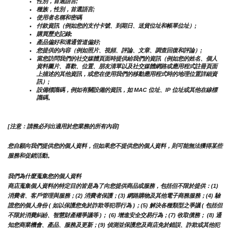
性別，首選語言;
種族，性別，首選語言;
使用者名稱和密碼
付款資訊（例如您的支付卡號、到期日、送貨位址和帳單位址）;
購買歷史記錄;
產品偏好和溝通管道偏好;
您提供的內容（例如照片、視頻、評論、文章、調查回復和評論）;
當您訪問我們的社交媒體頁面時提供給我們的資訊（例如您的姓名、個人
資料圖片、喜歡、位置、朋友清單以及社交媒體網路或應用程式註冊頁面
上描述的其他資訊，或您在使用我們的移動應用程式時的地理位置詳細資
訊）;
設備標識碼，例如有關設備的資訊，如 MAC 位址、IP 位址或其他在線標
識碼。
[注意：請務必列出適用於您業務的所有內容]
您自願向我們提供您的個人資料，但如果您不提供您的個人資料，則可能無法獲得某些
服務和促銷活動。
我們為什麼蒐集您的個人資料
商店蒐集個人資料的特定目的皆是為了向您提供商品或服務，包括但不限於提供：(1) 
消費者、客戶管理與服務；(2) 消費者保護；(3) 網路購物及其他電子商務服務；(4) 驗
證您的個人身份 ( 如以保護您免於詐欺等犯罪行為 )；(5) 解決各種類型之爭議 ( 包括但
不限於消費糾紛、智慧財產權爭議等 )； (6) 增進安全交易行為；(7) 收取債務； (8) 通
知您商業機會、產品、服務及更新；(9) 偵測並保護您及商店免於錯誤、詐欺或其他犯