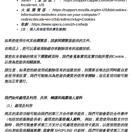
Safari（桌面版）：https://support.apple.com/kb/PH5042?
locale=en_US
火狐瀏覽器：https://support.mozilla.org/en-US/kb/cookies-
information-websites-store-on-your-computer?
redirectlocale=en-US&redirectslug=Cookies
歌劇：https://www.opera.com/zh-cn/help
[注： 插入其他使用的廣告服務]
如果您使用任何其他瀏覽器，請參閱瀏覽器提供的文件。
在商店上，您可以通過清除緩存來刪除現有的追蹤技術。
當您在未登錄的情況下瀏覽網頁時，我們會蒐集實現流覽功能所需的Cookie，
以便為您提供相關服務。
請注意，如果您拒絕使用或刪除現有的追蹤技術，則需要在每次訪問時親自更
改使用者設置，我們可能無法為您提供優質的使用者體驗，並且某些功能可能
無法正常運行。
我們如何處理及利用、共用、轉讓和揭露個人資料
（1） 處理及利用
商店的某些功能可能由我們的第三方合作夥伴提供，我們可能會委託合作夥伴
（包括技術服務提供者）處理您的
某些個人資料
。 例如，當您使用自動支付功
能時，我們可能會要求第三方支付公司處理您的信用卡資訊，以便按照您的指
示向您收取相關服務費; 當
使用 
SHOPLINE 付款時，我們可能會要求第三方服