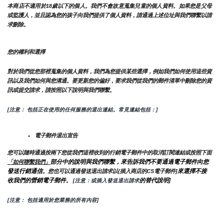
本商店不適用於18歲以下的個人。我們不會故意蒐集兒童的個人資料。如果您是父母
或監護人，並且認為您的孩子向我們提供了個人資料，請通過上述位址與我們聯繫以請
求刪除。
您的權利和選擇
對於我們從您那裡蒐集的個人資料，我們為您提供某些選擇，例如我們如何使用這些資
訊以及我們如何與您溝通。要更新您的偏好，要求我們從我們的郵件清單中刪除您的資
訊或提交請求，請按照以下說明與我們聯繫。
[注意： 包括正在使用的任何服務的退出連結。常見連結包括：]
電子郵件退出宣告
您可以隨時通過按兩下您從我們這裡收到的行銷電子郵件中的取消訂閱連結或按照下面
部分中的說明與我們聯繫，來告訴我們不要通過電子郵件向您
「如何聯繫我們」
發送行銷通信
來選擇不接
。您也可以通過發送退出請求以{插入商店的CS電子郵件]
收我們的營銷電子郵件
的替代說明]
。
 [注意：或插入發送退出請求
[注意： 包括適用於您業務的所有內容]