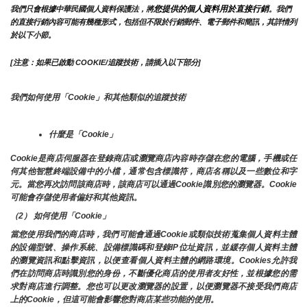
您提供的個人資料用於直接行銷
我們只會根據中華民國個人資料保護法，將
。我們
的直接行銷內容可能有幾種形式，包括但不限於行銷郵件、電子郵件和簡訊，其詳情列
於以下小節。
[注意：如果已啟動 COOKIE/追蹤技術，請插入以下部分]
我們如何使用「Cookie」和其他類似的追蹤技術
什麼是「Cookie」
Cookie是商店伺服器在登錄商店或瀏覽商店內容時存儲在您的電腦，手機或任
何其他智慧終端設備中的小檔，通常包含標識符，商店名稱以及一些數位和字
元。當您再次訪問該商店時，該商店可以通過Cookie識別您的瀏覽器。Cookie 
可能會存儲使用者偏好和其他資訊。
（2） 如何使用「Cookie」
當您使用我們的商店時，我們可能會通過Cookie或類似技術蒐集個人資料主體
的設備型號、操作系統、設備標識碼和登錄IP位址資訊，並緩存個人資料主體
的瀏覽資訊和點擊資訊，以便查看個人資料主體的網路環境。Cookies允許我
們在訪問商店時識別您的身份，不斷優化商店的使用者友好性，並根據您的需
求對商店進行調整。您也可以更改瀏覽器的設置，以便瀏覽器不接受我們商店
上的Cookie，但這可能會影響您對商店某些功能的使用。