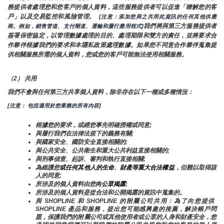
務提供者處理您和您客戶的個人資料，這些服務提供者可以促進「瞭解您的客
戶」以及交易監控和風險管理。 
 [注意：添加您與之共用此資訊的任何其他供應
我們將與第三方服務提供者
商。例如，銷售管道、支付閘道、運輸和履行應用程式]
簽署保密協定，以管理數據處理的目的、處理期限和雙方的責任，並將要求合
作夥伴根據我們的要求和本隱私政策處理數據。如果您不同意合作夥伴蒐集提
供相關服務所需的個人資料，您或您的客戶可能無法使用相關服務。
（2） 共用
我們不會與任何第三方共享個人資料，除非存在以下一種或多種情況：
[注意： 包括適用於您業務的所有內容]
根據您的要求，或經您事先明確授權或同意;
與履行我們在法律法規下的義務有關;
與國家安全、國防安全直接相關的;
與公共安全、公共衛生和重大公共利益直接相關的;
與刑事偵查、起訴、審判和執行直接相關;
為維護您
或任何其他人的生命、財產等重大合法權益
，但難以取得該
人的同意;
所涉及的個人資料由您
向公眾揭露
;
所涉及的個人資料是從合法和公開揭露的資訊中蒐集的。
與 SHOPLINE 和 SHOPLINE 的附屬公司共用：為了向您提供 
SHOPLINE 產品和服務，提出您可能感興趣的推薦，解決帳戶問
題，保護我們的附屬公司或其他使用者或公眾的人身和財產安全，您