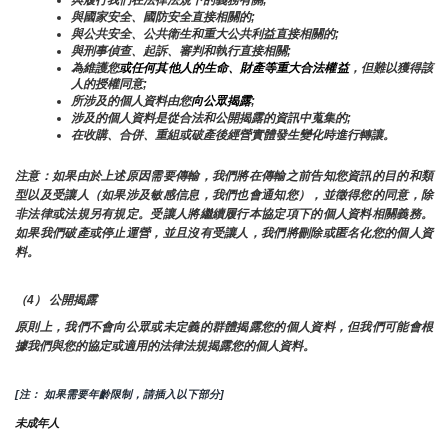
與履行我們在法律法規下的義務有關;
與國家安全、國防安全直接相關的;
與公共安全、公共衛生和重大公共利益直接相關的;
與刑事偵查、起訴、審判和執行直接相關;
為維護您
或任何其他人的生命、財產等重大合法權益
，但難以獲得該
人的授權同意;
所涉及的個人資料由您
向公眾揭露
;
涉及的個人資料是從合法和公開揭露的資訊中蒐集的;
在收購、合併、重組或破產後經營實體發生變化時進行轉讓。
注意：如果由於上述原因需要傳輸，我們將在傳輸之前告知您資訊的目的和類
型以及受讓人（如果涉及敏感信息，我們也會通知您），並徵得您的同意，除
非法律或法規另有規定。受讓人將繼續履行本協定項下的個人資料相關義務。
如果我們破產或停止運營，並且沒有受讓人，我們將刪除或匿名化您的個人資
料。
（4） 公開揭露
原則上，我們不會向公眾或未定義的群體揭露您的個人資料，但我們可能會根
據我們與您的協定或適用的法律法規揭露您的個人資料。
[注： 如果需要年齡限制，請插入以下部分]
未成年人