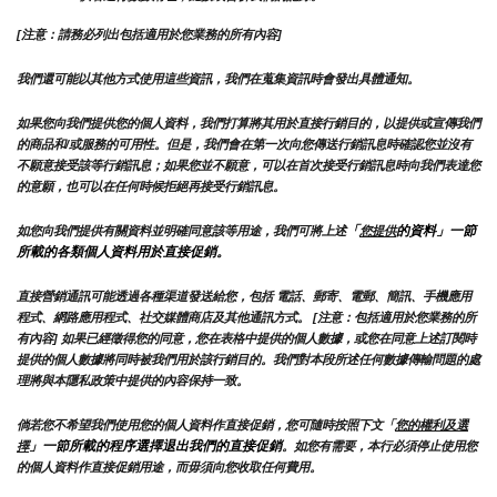
[注意：請務必列出包括適用於您業務的所有內容]
我們還可能以其他方式使用這些資訊，我們在蒐集資訊時會發出具體通知。
如果您向我們提供您的個人資料，我們打算將其用於直接行銷目的，以提供或宣傳我們
的商品和/或服務的可用性。但是，我們會在第一次向您傳送行銷訊息時確認您並沒有
不願意接受該等行銷訊息；如果您並不願意，可以在首次接受行銷訊息時向我們表達您
的意願，也可以在任何時候拒絕再接受行銷訊息。
「
的資料」一節
如您向我們提供有關資料並明確同意該等用途，我們可將上述
您提供
所載的各類個人資料用於直接促銷。
直接營銷通訊可能透過各種渠道發送給您，包括 電話、郵寄、電郵、簡訊、手機應用
程式、網路應用程式、社交媒體商店及其他通訊方式。 [注意：包括適用於您業務的所
有內容] 如果已經徵得您的同意，您在表格中提供的個人數據，或您在同意上述訂閱時
提供的個人數據將同時被我們用於該行銷目的。我們對本段所述任何數據傳輸問題的處
理將與本隱私政策中提供的內容保持一致。
倘若您不希望我們使用您的個人資料作直接促銷，您可隨時按照下文「
您的權利及選
」一節所載的程序選擇退出我們的直接促銷
擇
。如您有需要，本行必須停止使用您
的個人資料作直接促銷用途，而毋須向您收取任何費用。